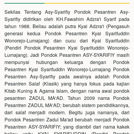
Sekilas Tentang Asy-Syarifiy Pondok Pesantren Asy-
Syarifiy didirikan oleh KH.Fawahim Adzra'i Syarif pada
tahun 1988. Beliau adalah putra Kyai Adzra'i (Pengasuh
generasi kedua Pondok Pesantren Kyai Syarifuddin
Wonorejo-Lumajang) dan cucu dari Kyai Syarifuddin
(Pendiri Pondok Pesantren Kyai Syarifuddin Wonorejo-
Lumajang). Jadi Pondok Pesantren ASY-SYARIFIY masih
mempunyai hubungan keluarga dengan Pondok
Pesantren Kyai Syarifuddin Wonorejo-Lumajang Pondok
Pesantren Asy-Syarifiy pada awalnya adalah Pondok
Pesantren Salaf (Klasik) yang hanya fokus pada kajian
Kitab Kuning & Agama Islam, dengan nama awal pondok
pesantren ZADUL MA'AD. Tahun 2009 nama Pondok
Pesantren ZADUL MA'AD; berubah sistem pendidikannya,
dari salaf menjadi modern. Begitu juga namanya, dari
Pondok Pesantren Zadul Ma'ad berubah menjadi Pondok
Pesantren ASY-SYARIFIY; yang diambil dari nama kakek
beliau yaitu KYAI SYARIFUDDIN (Pendiri Pondok